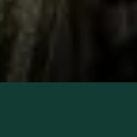
Lieber Gast,
wir freuen uns drauf, Sie dieses Jahr in der
Schützenlisl begrüßen zu dürfen. Sie können gerne
ab sofort reservieren.